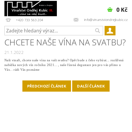
0 Kč
info@vinarstviondrejkubic.cz
+420 733 563 204
CHCETE NAŠE VÍNA NA SVATBU?
21.1.2022
Naši vinaři, chcete naše vína na vaši svatbu? Opět bude z čeho vybírat... rozšířená
nabídka nových vín ročníku 2021... , naše řízená degustace jen pro vás přímo u
Vás... rádi Vás poznáme
PŘEDCHOZÍ ČLÁNEK
DALŠÍ ČLÁNEK