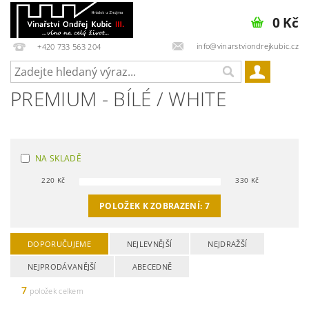
0 Kč
info@vinarstviondrejkubic.cz
+420 733 563 204
PREMIUM - BÍLÉ / WHITE
NA SKLADĚ
220
Kč
330
Kč
POLOŽEK K ZOBRAZENÍ:
7
DOPORUČUJEME
NEJLEVNĚJŠÍ
NEJDRAŽŠÍ
NEJPRODÁVANĚJŠÍ
ABECEDNĚ
7
položek celkem