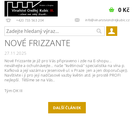
0 Kč
info@vinarstviondrejkubic.cz
+420 733 563 204
NOVÉ FRIZZANTE
27.11.2025
Nové Frizzante je již pro Vás připraveno i zde na E-shopu...
neváhejte a ochutnávejte... naše "květinová" specialistka na vína p.
Kafková a její vazárna v Jeseniově ul. v Praze jen a jen doporučuje)).
Navštivte i jí pro její nadčasové vazby květin atd. je prostě PROFI
nejlepší. Těšíme se na Vás..
Tým OK III
DALŠÍ ČLÁNEK