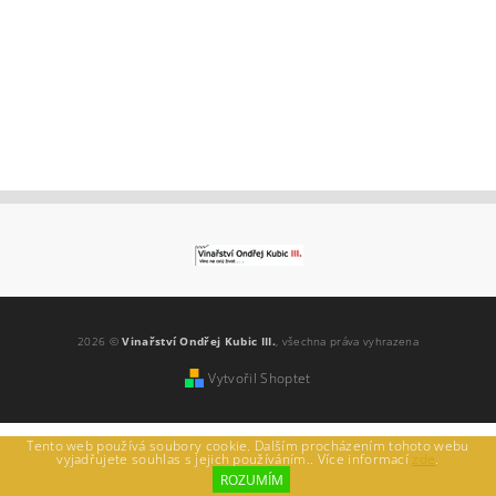
2026 ©
Vinařství Ondřej Kubic III.
, všechna práva vyhrazena
Vytvořil Shoptet
Tento web používá soubory cookie. Dalším procházením tohoto webu
vyjadřujete souhlas s jejich používáním.. Více informací
zde
.
ROZUMÍM