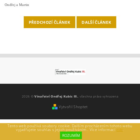
Ondřej a Martin
PŘEDCHOZÍ ČLÁNEK
DALŠÍ ČLÁNEK
2026 ©
Vinařství Ondřej Kubic III.
, všechna práva vyhrazena
Vytvořil Shoptet
Tento web používá soubory cookie. Dalším procházením tohoto webu
vyjadřujete souhlas s jejich používáním.. Více informací
zde
.
ROZUMÍM