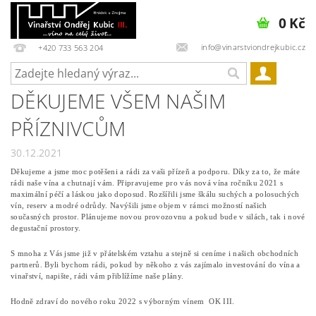
0 Kč
info@vinarstviondrejkubic.cz
+420 733 563 204
DĚKUJEME VŠEM NAŠIM
PŘÍZNIVCŮM
30.12.2021
Děkujeme a jsme moc potěšeni a rádi za vaši přízeň a podporu. Díky za to, že máte
rádi naše vína a chutnají vám. Připravujeme pro vás nová vína ročníku 2021 s
maximální péčí a láskou jako doposud. Rozšířili jsme škálu suchých a polosuchých
vín, reserv a modré odrůdy. Navýšili jsme objem v rámci možností našich
současných prostor. Plánujeme novou provozovnu a pokud bude v silách, tak i nové
degustační prostory.
S mnoha z Vás jsme již v přátelském vztahu a stejně si ceníme i našich obchodních
partnerů. Byli bychom rádi, pokud by někoho z vás zajímalo investování do vína a
vinařství, napište, rádi vám přiblížíme naše plány.
Hodně zdraví do nového roku 2022 s výborným vínem OK III.