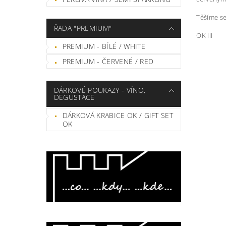
Těšíme se
ŘADA "PREMIUM"
OK III
PREMIUM - BÍLÉ / WHITE
PREMIUM - ČERVENÉ / RED
DÁRKOVÉ POUKAZY - VÍNO,
DEGUSTACE
DÁRKOVÁ KRABICE OK / GIFT SET
OK