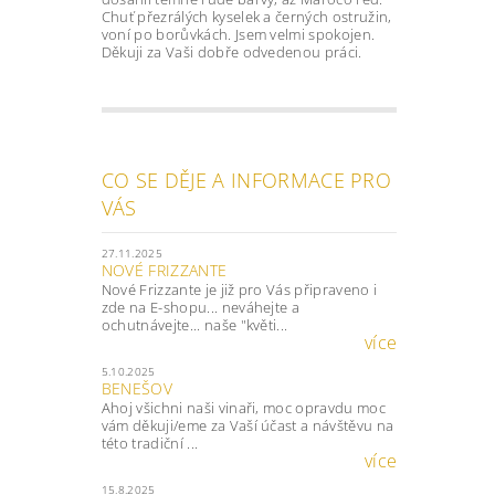
Chuť přezrálých kyselek a černých ostružin,
voní po borůvkách. Jsem velmi spokojen.
Děkuji za Vaši dobře odvedenou práci.
CO SE DĚJE A INFORMACE PRO
VÁS
27.11.2025
NOVÉ FRIZZANTE
Nové Frizzante je již pro Vás připraveno i
zde na E-shopu... neváhejte a
ochutnávejte... naše "květi...
více
5.10.2025
BENEŠOV
Ahoj všichni naši vinaři, moc opravdu moc
vám děkuji/eme za Vaší účast a návštěvu na
této tradiční ...
více
15.8.2025