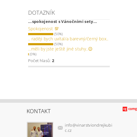
DOTAZNÍK
...spokojenost s Vánočními sety...
Spokojenost 💯
(50%)
.. raději bych uvítal/a barevný/černý box..
(50%)
...měli by jste ještě jiné stuhy..😉
(0%)
Počet hlasů:
2
KONTAKT
info
@
vinarstviondrejkubi
c.cz