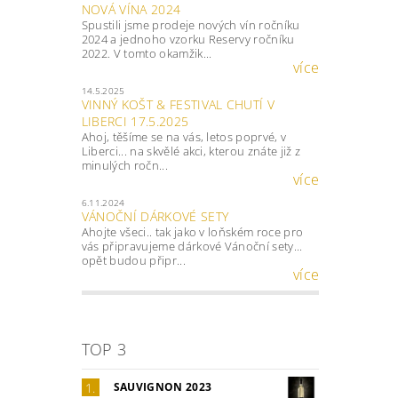
NOVÁ VÍNA 2024
Spustili jsme prodeje nových vín ročníku
2024 a jednoho vzorku Reservy ročníku
2022. V tomto okamžik...
více
14.5.2025
VINNÝ KOŠT & FESTIVAL CHUTÍ V
LIBERCI 17.5.2025
Ahoj, těšíme se na vás, letos poprvé, v
Liberci... na skvělé akci, kterou znáte již z
minulých ročn...
více
6.11.2024
VÁNOČNÍ DÁRKOVÉ SETY
Ahojte všeci.. tak jako v loňském roce pro
vás připravujeme dárkové Vánoční sety...
opět budou připr...
více
TOP 3
SAUVIGNON 2023