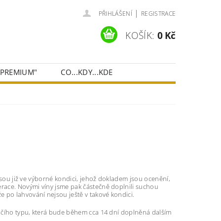
|
PŘIHLÁŠENÍ
REGISTRACE
KOŠÍK:
0 Kč
"PREMIUM"
CO...KDY...KDE
 jsou již ve výborné kondici, jehož dokladem jsou ocenění,
erace. Novými víny jsme pak částečně doplnili suchou
 po lahvování nejsou ještě v takové kondici.
lehčího typu, která bude během cca 14 dní doplněná dalším