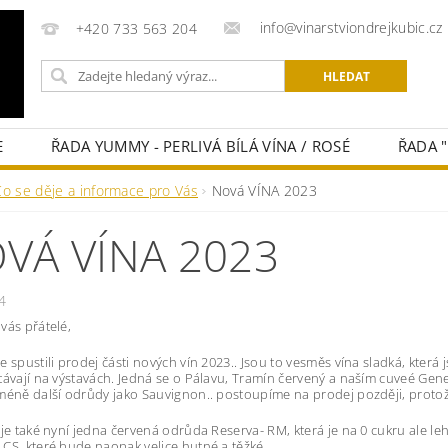
info@vinarstviondrejkubic.cz
+420 733 563 204
E
ŘADA YUMMY - PERLIVÁ BÍLÁ VÍNA / ROSÉ
ŘADA 
NÍ OBCHODU
NAPIŠTE NÁM
Co se děje a informace pro Vás
Nová VÍNA 2023
VÁ VÍNA 2023
4
vás přátelé,
e spustili prodej části nových vín 2023.. Jsou to vesměs vína sladká, která
távají na výstavách. Jedná se o Pálavu, Tramín červený a naším cuveé Gen
méně další odrůdy jako Sauvignon.. postoupíme na prodej později, protože
 je také nyní jedna červená odrůda Reserva- RM, která je na 0 cukru ale 
CS, které bude naopak velice hutné a těžké.