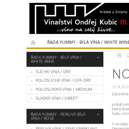
ŘADA YUMMY - BÍLÁ VÍNA / WHITE WIN
… O VINAŘSTVÍ…
CENÍK
HODNOCE
ŘADA YUMMY - BÍLÁ VÍNA /
WHITE WINE
NO
SUCHÁ VÍNA / DRY
POLOSUCHÁ VÍNA / OFF-DRY
25.4.202
POLOSLADKÁ VÍNA / MEDIUM
Zdravíme 
SLADKÁ VÍNA / SWEET
právě jsm
která dos
řadu, nic
ŘADA YUMMY - PERLIVÁ BÍLÁ
VÍNA / ROSÉ
V prodeji
červeným 
PERLIVÁ VÍNA / SEMI SPARKLING