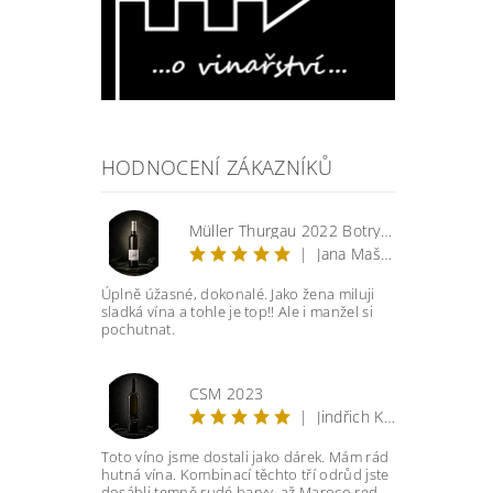
HODNOCENÍ ZÁKAZNÍKŮ
Müller Thurgau 2022 Botrytis
|
Jana Mašková
Úplně úžasné, dokonalé. Jako žena miluji
sladká vína a tohle je top!! Ale i manžel si
pochutnat.
CSM 2023
|
Jindřich Knobloch
Toto víno jsme dostali jako dárek. Mám rád
hutná vína. Kombinací těchto tří odrůd jste
dosáhli temně rudé barvy, až Maroco red.