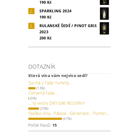
190 Kč
SPARKLING 2024
190 Kč
RULANSKÉ ŠEDÉ / PINOT GRIS
2023
200 Kč
DOTAZNÍK
Která vína vám nejvíce sedí?
Suchá z řady Yummy...
(13%)
Červená řada ...
(0%)
... ty extra DRY bílé RESERVY
(20%)
Sladká vína.. Pálava , Generace...Tramín...
(67%)
Počet hlasů:
15