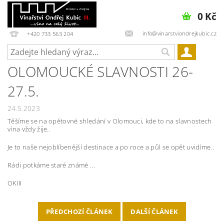
0 Kč
info@vinarstviondrejkubic.cz
+420 733 563 204
OLOMOUCKÉ SLAVNOSTI 26-
27.5.
24.5.2023
Těšíme se na opětovné shledání v Olomouci, kde to na slavnostech
vína vždy žije..
Je to naše nejoblíbenější destinace a po roce a půl se opět uvidíme..
Rádi potkáme staré známé ...
OKIII
PŘEDCHOZÍ ČLÁNEK
DALŠÍ ČLÁNEK