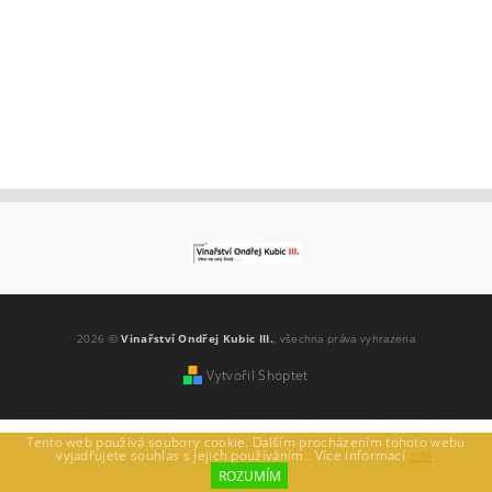
2026 ©
Vinařství Ondřej Kubic III.
, všechna práva vyhrazena
Vytvořil Shoptet
Tento web používá soubory cookie. Dalším procházením tohoto webu
vyjadřujete souhlas s jejich používáním.. Více informací
zde
.
ROZUMÍM