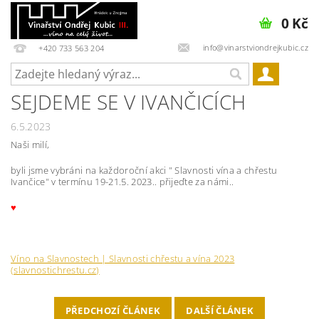
0 Kč
info@vinarstviondrejkubic.cz
+420 733 563 204
SEJDEME SE V IVANČICÍCH
6.5.2023
Naši milí,
byli jsme vybráni na každoroční akci " Slavnosti vína a chřestu
Ivančice" v termínu 19-21.5. 2023.. přijeďte za námi..
♥
Víno na Slavnostech | Slavnosti chřestu a vína 2023
(slavnostichrestu.cz)
PŘEDCHOZÍ ČLÁNEK
DALŠÍ ČLÁNEK