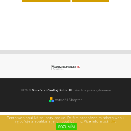
2026 ©
Vinařství Ondřej Kubic III.
, všechna práva vyhrazena
Vytvořil Shoptet
Tento web používá soubory cookie. Dalším procházením tohoto webu
vyjadřujete souhlas s jejich používáním.. Více informací
zde
.
ROZUMÍM