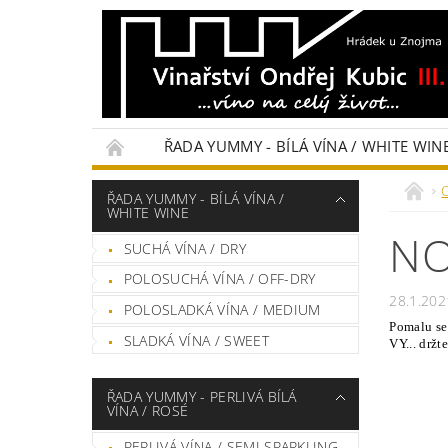
ŘADA YUMMY - BÍLÁ VÍNA / WHITE WIN
… O VINAŘSTVÍ…
CENÍK
HODNOCE
ŘADA YUMMY - BÍLÁ VÍNA /
WHITE WINE
NO
SUCHÁ VÍNA / DRY
POLOSUCHÁ VÍNA / OFF-DRY
28.1.202
POLOSLADKÁ VÍNA / MEDIUM
Pomalu se
SLADKÁ VÍNA / SWEET
VY... držt
ŘADA YUMMY - PERLIVÁ BÍLÁ
VÍNA / ROSÉ
PERLIVÁ VÍNA / SEMI SPARKLING