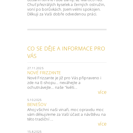
Chuť přezrálých kyselek a černých ostružin,
voní po borůvkách. Jsem velmi spokojen.
Děkuji za Vaši dobře odvedenou práci.
CO SE DĚJE A INFORMACE PRO
VÁS
27.11.2025
NOVÉ FRIZZANTE
Nové Frizzante je již pro Vás připraveno i
zde na E-shopu... neváhejte a
ochutnávejte... naše "květi...
více
5.10.2025
BENEŠOV
Ahoj všichni naši vinaři, moc opravdu moc
vám děkuji/eme za Vaší účast a návštěvu na
této tradiční ...
více
15.8.2025