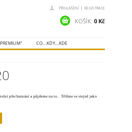
|
PŘIHLÁŠENÍ
REGISTRACE
KOŠÍK:
0 Kč
"PREMIUM"
CO...KDY...KDE
20
rolní přechutnání a půjdeme na to... Těšíme se stejně jako