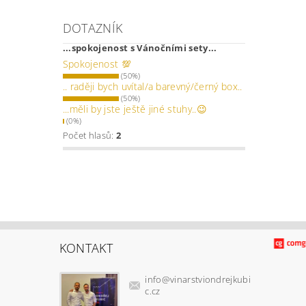
DOTAZNÍK
...spokojenost s Vánočními sety...
Spokojenost 💯
(50%)
.. raději bych uvítal/a barevný/černý box..
(50%)
...měli by jste ještě jiné stuhy..😉
(0%)
Počet hlasů:
2
KONTAKT
info
@
vinarstviondrejkubi
c.cz