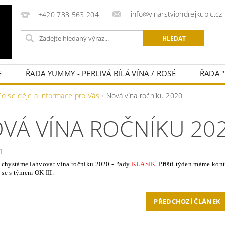
info@vinarstviondrejkubic.cz
+420 733 563 204
E
ŘADA YUMMY - PERLIVÁ BÍLÁ VÍNA / ROSÉ
ŘADA 
NÍ OBCHODU
NAPIŠTE NÁM
Co se děje a informace pro Vás
Nová vína ročníku 2020
VÁ VÍNA ROČNÍKU 20
1
 chystáme lahvovat vína ročníku 2020 - řady
KLASIK
.
Příští týden máme kont
e se s týmem OK III.
PŘEDCHOZÍ ČLÁNEK