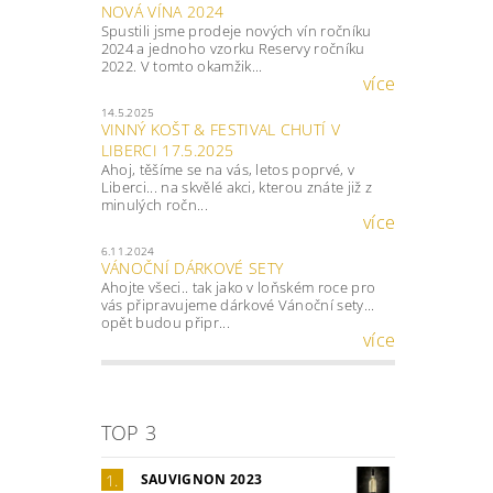
NOVÁ VÍNA 2024
Spustili jsme prodeje nových vín ročníku
2024 a jednoho vzorku Reservy ročníku
2022. V tomto okamžik...
více
14.5.2025
VINNÝ KOŠT & FESTIVAL CHUTÍ V
LIBERCI 17.5.2025
Ahoj, těšíme se na vás, letos poprvé, v
Liberci... na skvělé akci, kterou znáte již z
minulých ročn...
více
6.11.2024
VÁNOČNÍ DÁRKOVÉ SETY
Ahojte všeci.. tak jako v loňském roce pro
vás připravujeme dárkové Vánoční sety...
opět budou připr...
více
TOP 3
SAUVIGNON 2023