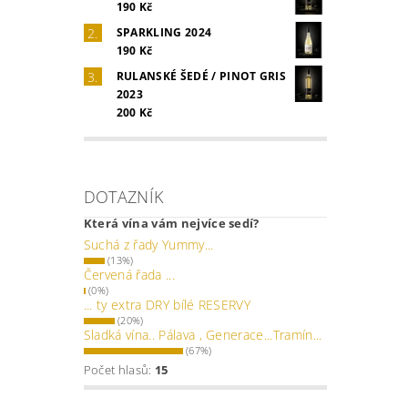
190 Kč
SPARKLING 2024
190 Kč
RULANSKÉ ŠEDÉ / PINOT GRIS
2023
200 Kč
DOTAZNÍK
Která vína vám nejvíce sedí?
Suchá z řady Yummy...
(13%)
Červená řada ...
(0%)
... ty extra DRY bílé RESERVY
(20%)
Sladká vína.. Pálava , Generace...Tramín...
(67%)
Počet hlasů:
15