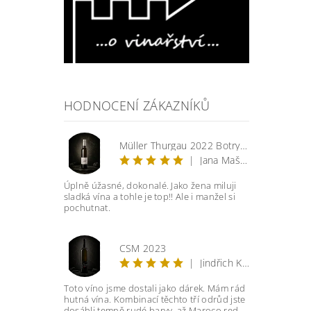
HODNOCENÍ ZÁKAZNÍKŮ
Müller Thurgau 2022 Botrytis
|
Jana Mašková
Úplně úžasné, dokonalé. Jako žena miluji
sladká vína a tohle je top!! Ale i manžel si
pochutnat.
CSM 2023
|
Jindřich Knobloch
Toto víno jsme dostali jako dárek. Mám rád
hutná vína. Kombinací těchto tří odrůd jste
dosáhli temně rudé barvy, až Maroco red.