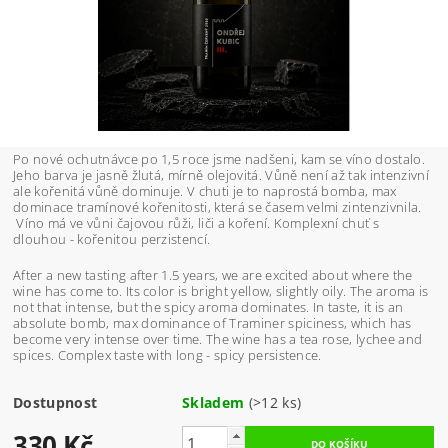
Po nové ochutnávce po 1,5 roce jsme nadšeni, kam se víno dostalo.
Jeho barva je jasně žlutá, mírně olejovitá. Vůně není až tak intenzivní
ale kořenitá vůně dominuje. V chuti je to naprostá bomba, max
dominace tramínové kořenitosti, která se časem velmi zintenzivnila.
Víno má ve vůni čajovou růži, liči a koření. Komplexní chuť s
dlouhou - kořenitou perzistencí.
After a new tasting after 1.5 years, we are excited about where the
wine has come to. Its color is bright yellow, slightly oily. The aroma is
not that intense, but the spicy aroma dominates. In taste, it is an
absolute bomb, max dominance of Traminer spiciness, which has
become very intense over time.
The wine has a tea rose, lychee and
spices. Complex taste with long - spicy persistence.
Dostupnost
Skladem
(>12 ks)
330 Kč