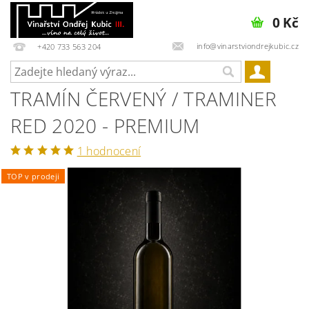
0 Kč
info@vinarstviondrejkubic.cz
+420 733 563 204
TRAMÍN ČERVENÝ / TRAMINER
RED 2020 - PREMIUM
1 hodnocení
TOP v prodeji