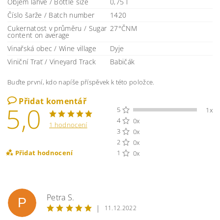
Objem lahve / Bottle size
0,75 l
Číslo šarže / Batch number
1420
Cukernatost v průměru / Sugar
27°ČNM
content on average
Vinařská obec / Wine village
Dyje
Viniční Trať / Vineyard Track
Babičák
Buďte první, kdo napíše příspěvek k této položce.
Přidat komentář
5,0
5
1x
4
0x
1 hodnocení
3
0x
2
0x
Přidat hodnocení
1
0x
Petra S.
P
|
11.12.2022