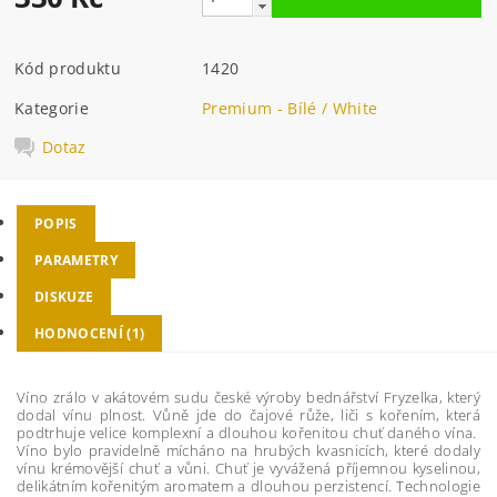
Kód produktu
1420
Kategorie
Premium - Bílé / White
Dotaz
POPIS
PARAMETRY
DISKUZE
HODNOCENÍ (1)
Víno zrálo v akátovém sudu české výroby bednářství Fryzelka, který
dodal vínu plnost. Vůně jde do čajové růže, liči s kořením, která
podtrhuje velice komplexní a dlouhou kořenitou chuť daného vína.
Víno bylo pravidelně mícháno na hrubých kvasnicích, které dodaly
vínu krémovější chuť a vůni. Chuť je vyvážená příjemnou kyselinou,
delikátním kořenitým aromatem a dlouhou perzistencí. Technologie