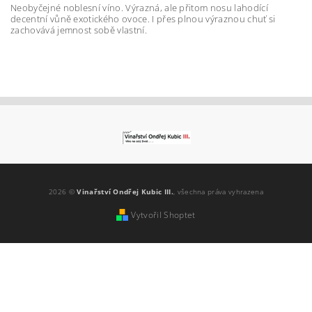
Neobyčejné noblesní víno. Výrazná, ale přitom nosu lahodící
decentní vůně exotického ovoce. I přes plnou výraznou chuť si
zachovává jemnost sobě vlastní.
Vložením hodnocení souhlasíte s
podmínkami
ochrany osobních údajů
2026 ©
Vinařství Ondřej Kubic III.
, všechna práva vyhrazena
Vytvořil Shoptet