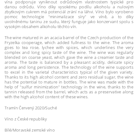
vína podporuje vyniknout odrůdovým vlastnostem typické pro
danou odrůdu. Víno díky vysokému podílu alkoholu a nulovým
zbytkovým cukrem má potenciál zrání na láhvi. Víno bylo vyrobeno
pomoc technologie "minimalizace síry" ve víně, a to díky
uvolněnému taninu ze sudu, který funguje jako konzervant spolu s
vysokým obsahem alkoholu těchto vín.
The wine matured in an acacia barrel of the Czech production of the
Fryzelka cooperage, which added fullness to the wine. The aroma
goes to tea rose, lychee with spices, which underlines the very
complex and long spicy taste of the wine. The wine was regularly
blended on coarse yeast, which gave the wine a creamier taste and
aroma. The taste is balanced by a pleasant acidity, delicate spicy
aroma and long persistence. The technology of the wine supports
to excel in the varietal characteristics typical of the given variety.
Thanks to its high alcohol content and zero residual sugar, the wine
has the potential to mature in bottles. The wine was made with the
help of "sulfur minimization" technology in the wine, thanks to the
tannin released from the barrel, which acts as a preservative along
with the high alcohol content of these wines.
Tramín Červený 2020/Suché
Víno z České republiky
Bílé/Moravské zemské víno