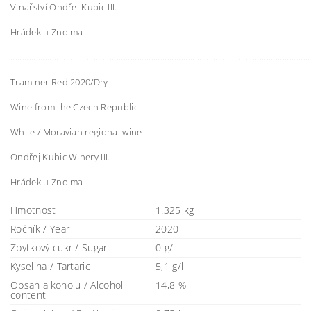
Vinařství Ondřej Kubic III.
Hrádek u Znojma
..................................................................................................................................
Traminer Red 2020/Dry
Wine from the Czech Republic
White / Moravian regional wine
Ondřej Kubic Winery III.
Hrádek u Znojma
Hmotnost
1.325 kg
Ročník / Year
2020
Zbytkový cukr / Sugar
0 g/l
Kyselina / Tartaric
5,1 g/l
Obsah alkoholu / Alcohol
14,8 %
content