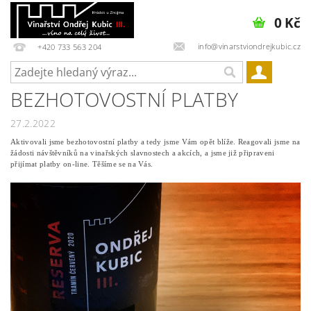
0 Kč
info@vinarstviondrejkubic.cz
+420 733 563 204
BEZHOTOVOSTNÍ PLATBY
27.2.2022
Aktivovali jsme bezhotovostní platby a tedy jsme Vám opět blíže. Reagovali jsme na
žádosti návštěvníků na vinařských slavnostech a akcích, a jsme již připraveni
přijímat platby on-line. Těšíme se na Vás.